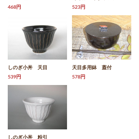
468円
523円
しのぎ小丼 天目
天目多用鉢 蓋付
539円
578円
しのぎ小丼 粉引