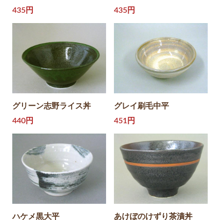
435円
435円
グリーン志野ライス丼
グレイ刷毛中平
440円
451円
ハケメ黒大平
あけぼのけずり茶漬丼