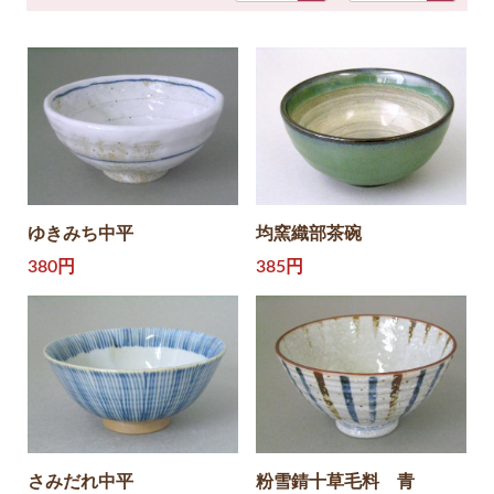
ゆきみち中平
均窯織部茶碗
380円
385円
さみだれ中平
粉雪錆十草毛料 青