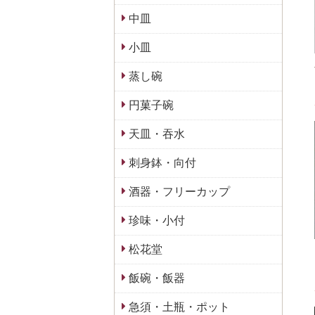
中皿
小皿
蒸し碗
円菓子碗
天皿・吞水
刺身鉢・向付
酒器・フリーカップ
珍味・小付
松花堂
飯碗・飯器
急須・土瓶・ポット