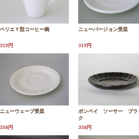
ペリエＹ型コーヒー碗
ニューバージョン受皿
319円
319円
ニューウェーブ受皿
ポンペイ ソーサー ブラ
ク
358円
358円