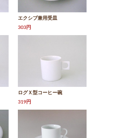
エクシブ兼用受皿
303円
ログＸ型コーヒー碗
319円