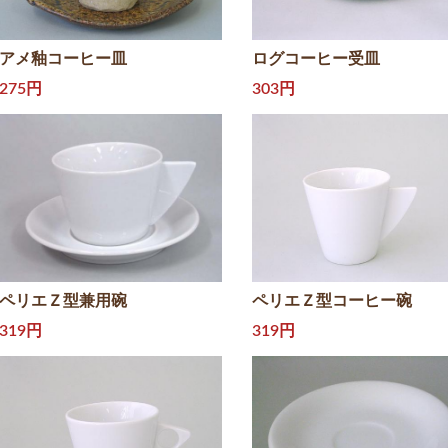
アメ釉コーヒー皿
ログコーヒー受皿
275円
303円
ペリエＺ型兼用碗
ペリエＺ型コーヒー碗
319円
319円