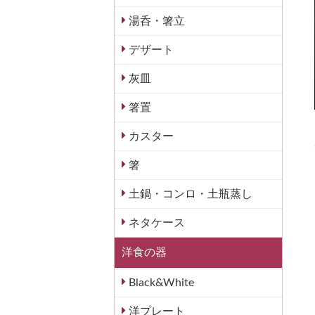
湯呑・箸立
デザート
灰皿
箸置
カスター
箸
土鍋・コンロ・土瓶蒸し
ネタケース
洋食の器
Black&White
洋プレート