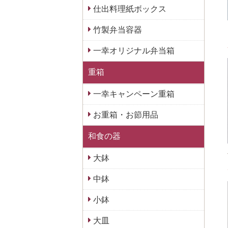
仕出料理紙ボックス
竹製弁当容器
一幸オリジナル弁当箱
重箱
一幸キャンペーン重箱
お重箱・お節用品
和食の器
大鉢
中鉢
小鉢
大皿