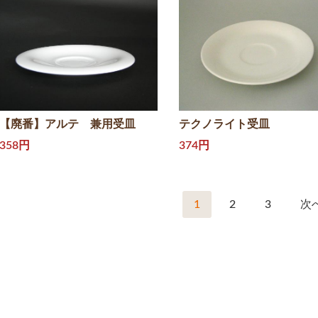
【廃番】アルテ 兼用受皿
テクノライト受皿
358円
374円
1
2
3
次