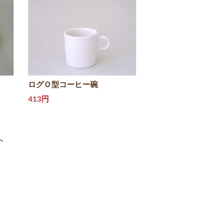
ログＯ型コーヒー碗
413円
へ